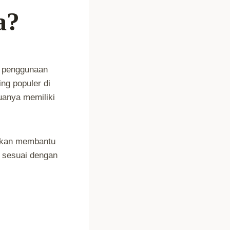
a?
a penggunaan
ing populer di
uanya memiliki
 akan membantu
 sesuai dengan