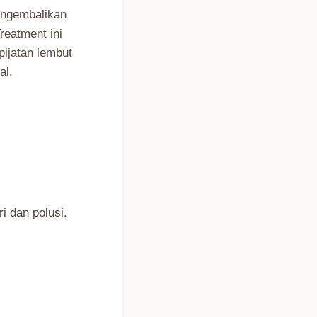
engembalikan
reatment ini
ijatan lembut
al.
i dan polusi.