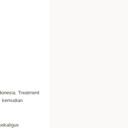
donesia. Treatment
a, kemudian
sekaligus