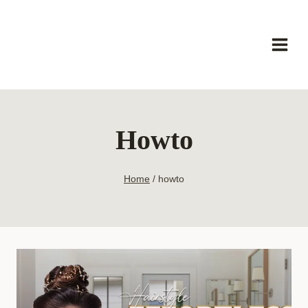
Skip
to
content
Howto
Home
/
howto