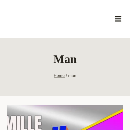
Skip
to
content
Man
Home
/
man